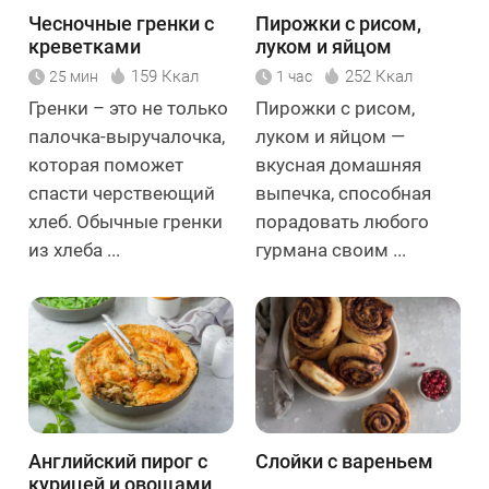
Чесночные гренки с
Пирожки с рисом,
креветками
луком и яйцом
159 Ккал
252 Ккал
25 мин
1 час
Гренки – это не только
Пирожки с рисом,
палочка-выручалочка,
луком и яйцом —
которая поможет
вкусная домашняя
спасти черствеющий
выпечка, способная
хлеб. Обычные гренки
порадовать любого
из хлеба ...
гурмана своим ...
Английский пирог с
Слойки с вареньем
курицей и овощами