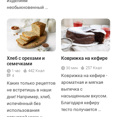
изделиям
необыкновенный ...
Хлеб с орехами и
Коврижка на кефире
семечками
257 Ккал
30 мин
442 Ккал
1 час
Коврижка на кефире -
4
ароматная и мягкая
Каких только рецептов
выпечка с
не встретишь в наши
насыщенным вкусом.
дни! Например, хлеб,
Благодаря кефиру
испечённый без
тесто получается ...
использования
зерновой муки – ...