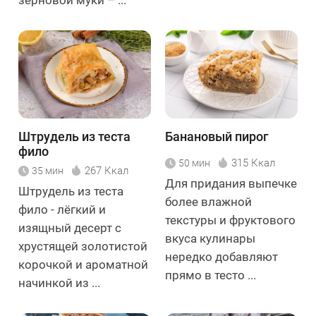
Штрудель из теста
Банановый пирог
фило
315 Ккал
50 мин
267 Ккал
35 мин
Для придания выпечке
Штрудель из теста
более влажной
фило - лёгкий и
текстуры и фруктового
изящный десерт с
вкуса кулинары
хрустящей золотистой
нередко добавляют
корочкой и ароматной
прямо в тесто ...
начинкой из ...