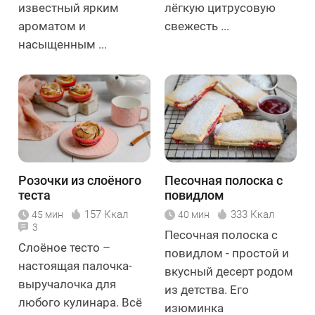
известный ярким
лёгкую цитрусовую
ароматом и
свежесть ...
насыщенным ...
Розочки из слоёного
Песочная полоска с
теста
повидлом
157 Ккал
333 Ккал
45 мин
40 мин
3
Песочная полоска с
Слоёное тесто –
повидлом - простой и
настоящая палочка-
вкусный десерт родом
выручалочка для
из детства. Его
любого кулинара. Всё
изюминка