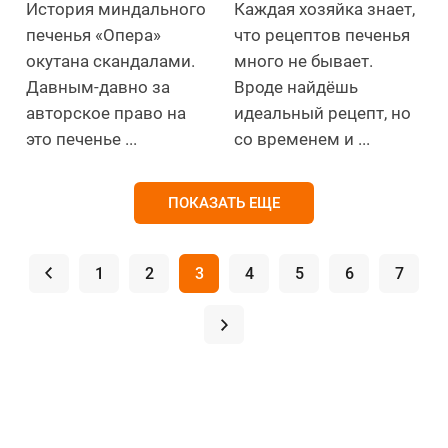
История миндального
Каждая хозяйка знает,
печенья «Опера»
что рецептов печенья
окутана скандалами.
много не бывает.
Давным-давно за
Вроде найдёшь
авторское право на
идеальный рецепт, но
это печенье ...
со временем и ...
ПОКАЗАТЬ ЕЩЕ
.
1
2
3
4
5
6
7
.