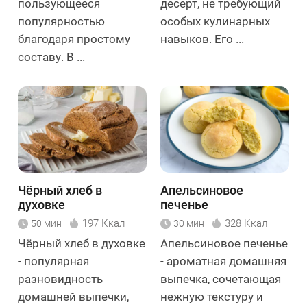
пользующееся
десерт, не требующий
популярностью
особых кулинарных
благодаря простому
навыков. Его ...
составу. В ...
Чёрный хлеб в
Апельсиновое
духовке
печенье
197 Ккал
328 Ккал
50 мин
30 мин
Чёрный хлеб в духовке
Апельсиновое печенье
- популярная
- ароматная домашняя
разновидность
выпечка, сочетающая
домашней выпечки,
нежную текстуру и