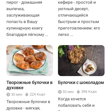
пирог - домашняя
кефире - простой и
выпечка,
уютный десерт,
заслуживающая
отличающийся
попасть в Вашу
быстрым и простым
кулинарную книгу
приготовлением: его
благодаря лёгкому ...
легко ...
Творожные булочки в
Булочки с шоколадом
духовке
394 Ккал
50 мин
224 Ккал
30 мин
Когда хочется
Творожные булочки в
побаловать себя и
духовке - мягкая,