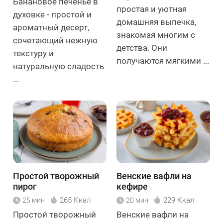
Банановое печенье в
простая и уютная
духовке - простой и
домашняя выпечка,
ароматный десерт,
знакомая многим с
сочетающий нежную
детства. Они
текстуру и
получаются мягкими ...
натуральную сладость
...
Простой творожный
Венские вафли на
пирог
кефире
265 Ккал
229 Ккал
25 мин
20 мин
Простой творожный
Венские вафли на