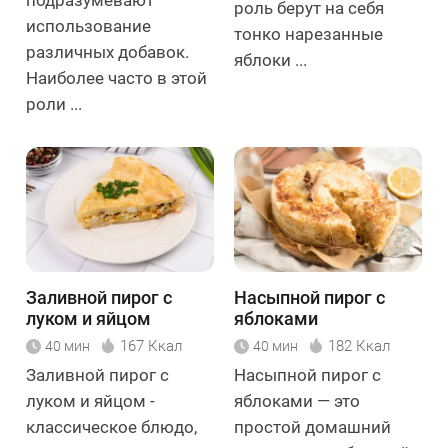
подразумевают
роль берут на себя
использование
тонко нарезанные
различных добавок.
яблоки ...
Наиболее часто в этой
роли ...
Заливной пирог с
Насыпной пирог с
луком и яйцом
яблоками
167 Ккал
182 Ккал
40 мин
40 мин
Заливной пирог с
Насыпной пирог с
луком и яйцом -
яблоками — это
классическое блюдо,
простой домашний