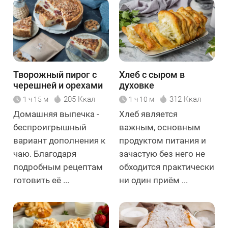
Творожный пирог с
Хлеб с сыром в
черешней и орехами
духовке
205 Ккал
312 Ккал
1 ч 15 м
1 ч 10 м
Домашняя выпечка -
Хлеб является
беспроигрышный
важным, основным
вариант дополнения к
продуктом питания и
чаю. Благодаря
зачастую без него не
подробным рецептам
обходится практически
готовить её ...
ни один приём ...