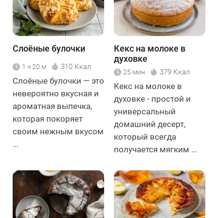
Слоёные булочки
Кекс на молоке в
духовке
310 Ккал
1 ч 20 м
379 Ккал
25 мин
Слоёные булочки — это
Кекс на молоке в
невероятно вкусная и
духовке - простой и
ароматная выпечка,
универсальный
которая покоряет
домашний десерт,
своим нежным вкусом
который всегда
...
получается мягким ...