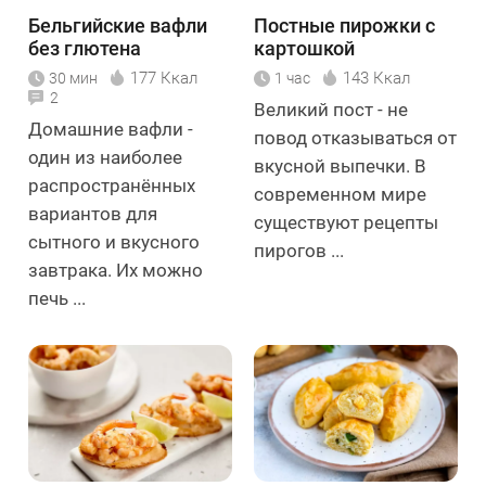
Бельгийские вафли
Постные пирожки с
без глютена
картошкой
177 Ккал
143 Ккал
30 мин
1 час
2
Великий пост - не
Домашние вафли -
повод отказываться от
один из наиболее
вкусной выпечки. В
распространённых
современном мире
вариантов для
существуют рецепты
сытного и вкусного
пирогов ...
завтрака. Их можно
печь ...