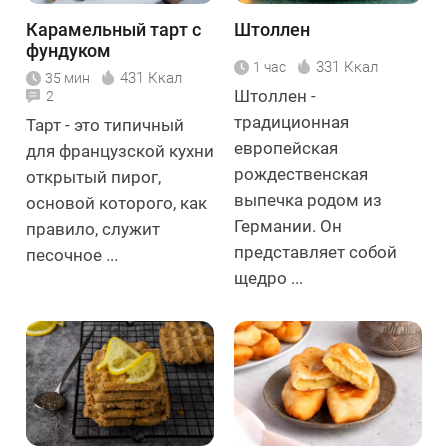
Карамельный тарт с
Штоллен
фундуком
331 Ккал
1 час
431 Ккал
35 мин
Штоллен -
2
традиционная
Тарт - это типичный
европейская
для французской кухни
рождественская
открытый пирог,
выпечка родом из
основой которого, как
Германии. Он
правило, служит
представляет собой
песочное ...
щедро ...