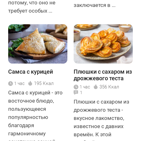
потому, что оно не
заключается в ...
требует особых ...
Самса с курицей
Плюшки с сахаром из
дрожжевого теста
195 Ккал
1 час
356 Ккал
1 час
Самса с курицей - это
1
восточное блюдо,
Плюшки с сахаром из
пользующееся
дрожжевого теста -
популярностью
вкусное лакомство,
благодаря
известное с давних
гармоничному
времён. К этой