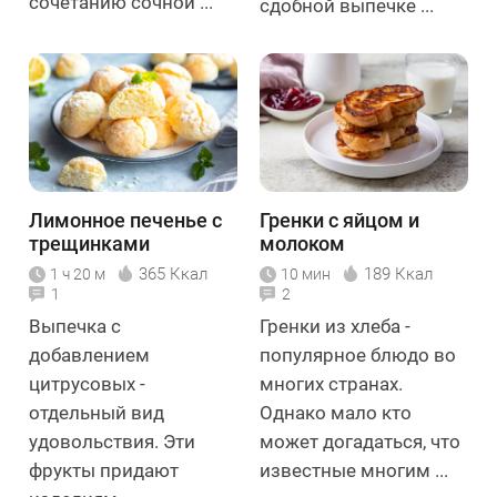
сочетанию сочной ...
сдобной выпечке ...
Лимонное печенье с
Гренки с яйцом и
трещинками
молоком
365 Ккал
189 Ккал
1 ч 20 м
10 мин
1
2
Выпечка с
Гренки из хлеба -
добавлением
популярное блюдо во
цитрусовых -
многих странах.
отдельный вид
Однако мало кто
удовольствия. Эти
может догадаться, что
фрукты придают
известные многим ...