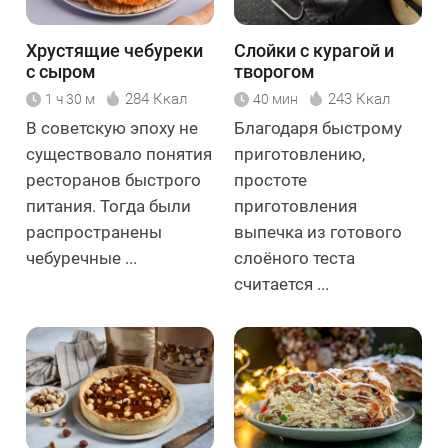
Хрустящие чебуреки
Слойки с курагой и
с сыром
творогом
284 Ккал
243 Ккал
1 ч 30 м
40 мин
В советскую эпоху не
Благодаря быстрому
существовало понятия
приготовлению,
ресторанов быстрого
простоте
питания. Тогда были
приготовления
распространены
выпечка из готового
чебуречные ...
слоёного теста
считается ...