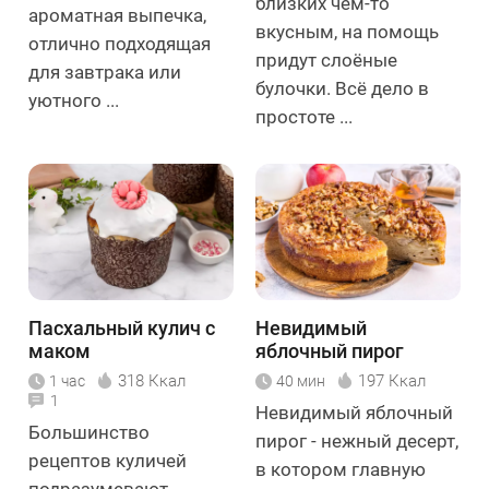
близких чем-то
ароматная выпечка,
вкусным, на помощь
отлично подходящая
придут слоёные
для завтрака или
булочки. Всё дело в
уютного ...
простоте ...
Пасхальный кулич с
Невидимый
маком
яблочный пирог
318 Ккал
197 Ккал
1 час
40 мин
1
Невидимый яблочный
Большинство
пирог - нежный десерт,
рецептов куличей
в котором главную