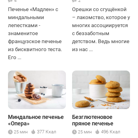
4
2
Печенье «Мадлен» с
Орешки со сгущёнкой
миндальными
– лакомство, которое у
лепестками -
многих ассоциируется
знаменитое
с беззаботным
французское печенье
детством. Ведь многие
из бисквитного теста.
из нас ...
Его ...
Миндальное печенье
Безглютеновое
«Опера»
пряное печенье
377 Ккал
496 Ккал
25 мин
25 мин