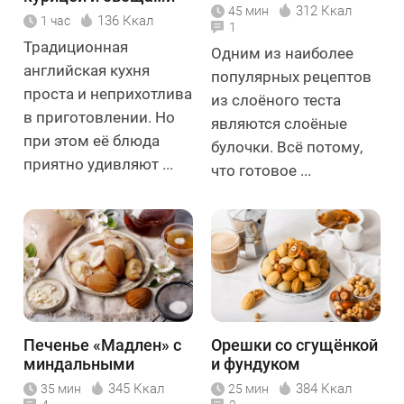
312 Ккал
45 мин
136 Ккал
1 час
1
Традиционная
Одним из наиболее
английская кухня
популярных рецептов
проста и неприхотлива
из слоёного теста
в приготовлении. Но
являются слоёные
при этом её блюда
булочки. Всё потому,
приятно удивляют ...
что готовое ...
Печенье «Мадлен» с
Орешки со сгущёнкой
миндальными
и фундуком
лепестками
345 Ккал
384 Ккал
35 мин
25 мин