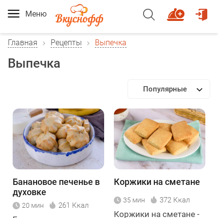
Меню
Главная
Рецепты
Выпечка
Выпечка
Популярные
Банановое печенье в
Коржики на сметане
духовке
372 Ккал
35 мин
261 Ккал
20 мин
Коржики на сметане -