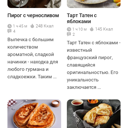
Пирог с черносливом
Тарт Татен с
яблоками
248 Ккал
1 ч 45 м
145 Ккал
1 ч 10 м
4
2
Выпечка с большим
Тарт Татен с яблоками -
количеством
известный
ароматной, сладкой
французский пирог,
начинки - находка для
славящийся
любого гурмана и
оригинальностью. Его
сладкоежки. Таким ...
уникальность
заключается ...