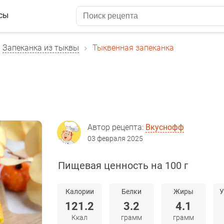
сы
Запеканка из тыквы
Тыквенная запеканка
Автор рецепта:
Вкуснофф
03 февраля 2025
Пищевая ценность на 100 г
Калории
Белки
Жиры
У
121.2
3.2
4.1
Ккал
грамм
грамм