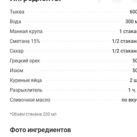
Тыква
600
Вода
300 
Манная крупа
1 стака
Сметана 15%
1/2 стакан
Сахар
1/2 стакан
Грецкий орех
50
Изюм
50
Куриные яйца
2 ш
Разрыхлитель
1 ч.
Сливочное масло
по вку
*Объем стакана 200 мл
Фото ингредиентов