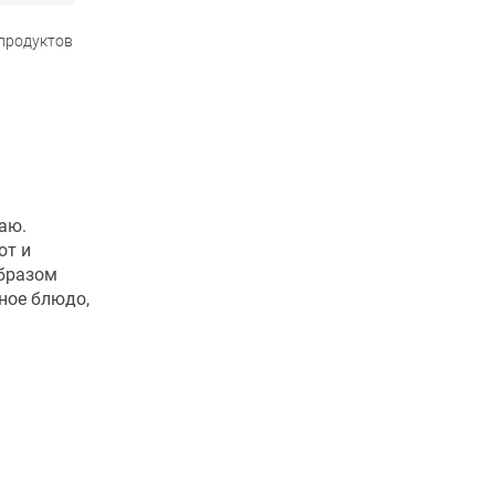
 продуктов
аю.
ют и
образом
ное блюдо,