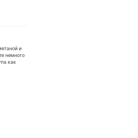
метаной и
те немного
упа как