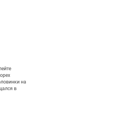
лейте
 орех
оловинки на
щался в