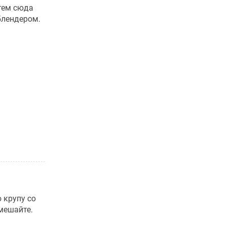
тем сюда
 блендером.
 крупу со
мешайте.