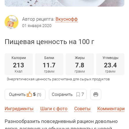
Автор рецепта:
Вкуснофф
01 января 2020
Пищевая ценность на 100 г
Калории
Белки
Жиры
Углеводы
213
11.7
7.8
23.4
Ккал
грамм
грамм
грамм
Энергетическая ценность рассчитана для сырых продуктов
Оценить
5
Сохранить
7
(1)
Ингредиенты
Шаги с фото
Советы
Комментарии
Разнообразить повседневный рацион довольно
легко, взглянув на обычные продукты с новой