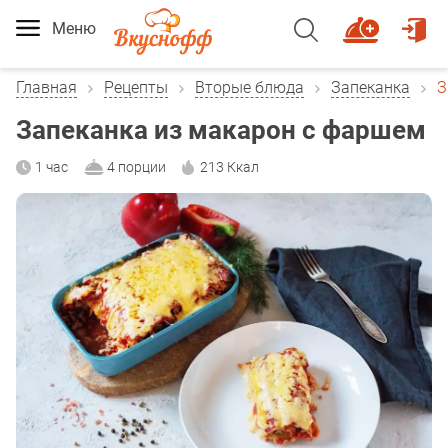
Меню
Главная
Рецепты
Вторые блюда
Запеканка
З
Запеканка из макарон с фаршем
1 час
4 порции
213 Ккал