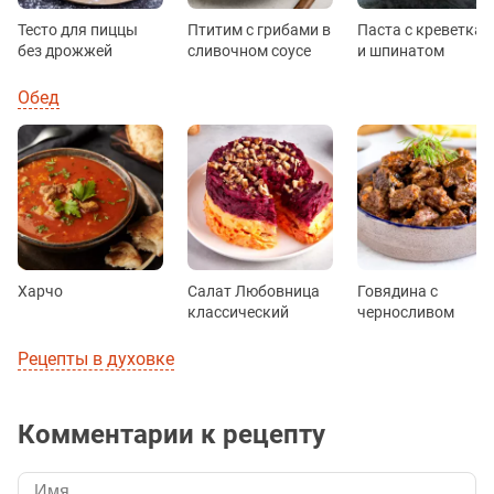
Тесто для пиццы
Птитим с грибами в
Паста с креветка
без дрожжей
сливочном соусе
и шпинатом
Обед
Харчо
Салат Любовница
Говядина с
классический
черносливом
Рецепты в духовке
Комментарии к рецепту