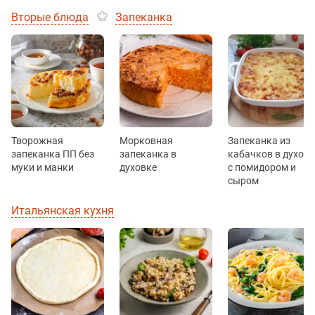
Вторые блюда
Запеканка
Творожная
Морковная
Запеканка из
запеканка ПП без
запеканка в
кабачков в духовк
муки и манки
духовке
с помидором и
сыром
Итальянская кухня