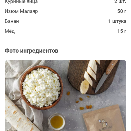
Куриные яйца
2 шт.
Изюм Малаяр
50 г
Банан
1 штука
Мёд
15 г
Фото ингредиентов