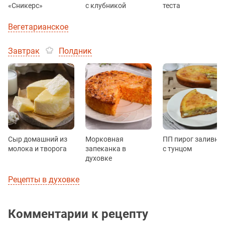
«Сникерс»
с клубникой
теста
Вегетарианское
Завтрак
Полдник
Сыр домашний из
Морковная
ПП пирог заливно
молока и творога
запеканка в
с тунцом
духовке
Рецепты в духовке
Комментарии к рецепту