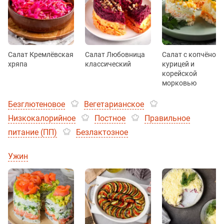
Салат Кремлёвская
Салат Любовница
Салат с копчёной
хряпа
классический
курицей и
корейской
морковью
Безглютеновое
Вегетарианское
Низкокалорийное
Постное
Правильное
питание (ПП)
Безлактозное
Ужин