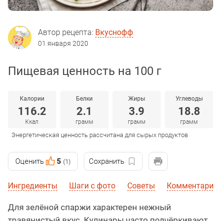
Автор рецепта:
Вкуснофф
01 января 2020
Пищевая ценность на 100 г
Калории
Белки
Жиры
Углеводы
116.2
2.1
3.9
18.8
Ккал
грамм
грамм
грамм
Энергетическая ценность рассчитана для сырых продуктов
Оценить
5
Сохранить
(1)
Ингредиенты
Шаги с фото
Советы
Комментарии
Для зелёной спаржи характерен нежный
травянистый вкус. Кулинары часто подчёркивают