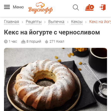
Меню
Главная
Рецепты
Выпечка
Кексы
Кекс на йог
Кекс на йогурте с черносливом
1 час
8 порций
271 Ккал