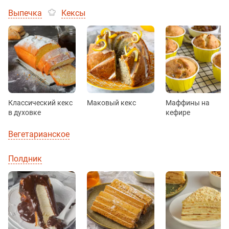
Выпечка
Кексы
Классический кекс
Маковый кекс
Маффины на
в духовке
кефире
Вегетарианское
Полдник