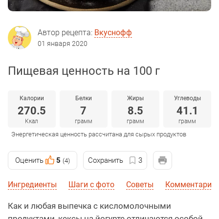
Автор рецепта:
Вкуснофф
01 января 2020
Пищевая ценность на 100 г
Калории
Белки
Жиры
Углеводы
270.5
7
8.5
41.1
Ккал
грамм
грамм
грамм
Энергетическая ценность рассчитана для сырых продуктов
Оценить
5
Сохранить
3
(4)
Ингредиенты
Шаги с фото
Советы
Комментарии
Как и любая выпечка с кисломолочными
продуктами, кексы на йогурте отличаются особой