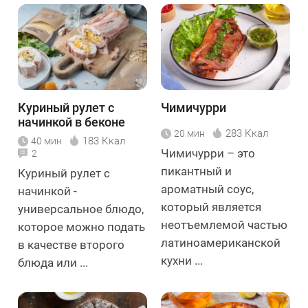
Куриный рулет с
Чимичурри
начинкой в беконе
283 Ккал
20 мин
183 Ккал
40 мин
Чимичурри – это
2
пикантный и
Куриный рулет с
ароматный соус,
начинкой -
который является
универсальное блюдо,
неотъемлемой частью
которое можно подать
латиноамериканской
в качестве второго
кухни ...
блюда или ...