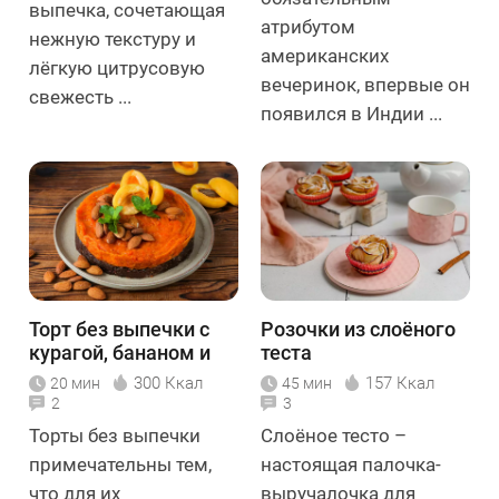
выпечка, сочетающая
атрибутом
нежную текстуру и
американских
лёгкую цитрусовую
вечеринок, впервые он
свежесть ...
появился в Индии ...
Торт без выпечки с
Розочки из слоёного
курагой, бананом и
теста
миндалём
300 Ккал
157 Ккал
20 мин
45 мин
2
3
Торты без выпечки
Слоёное тесто –
примечательны тем,
настоящая палочка-
что для их
выручалочка для