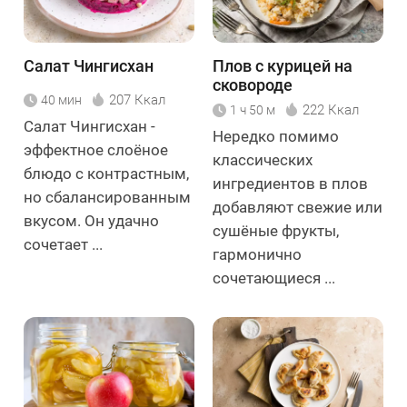
Салат Чингисхан
Плов с курицей на
сковороде
207 Ккал
40 мин
222 Ккал
1 ч 50 м
Салат Чингисхан -
Нередко помимо
эффектное слоёное
классических
блюдо с контрастным,
ингредиентов в плов
но сбалансированным
добавляют свежие или
вкусом. Он удачно
сушёные фрукты,
сочетает ...
гармонично
сочетающиеся ...