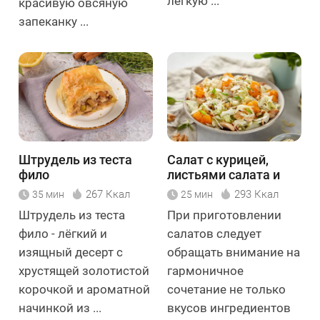
лёгкую ...
красивую овсяную
запеканку ...
Штрудель из теста
Салат с курицей,
фило
листьями салата и
орехами
267 Ккал
293 Ккал
35 мин
25 мин
Штрудель из теста
При приготовлении
фило - лёгкий и
салатов следует
изящный десерт с
обращать внимание на
хрустящей золотистой
гармоничное
корочкой и ароматной
сочетание не только
начинкой из ...
вкусов ингредиентов