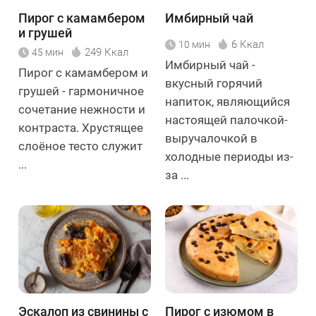
Пирог с камамбером
Имбирный чай
и грушей
6 Ккал
10 мин
249 Ккал
45 мин
Имбирный чай -
Пирог с камамбером и
вкусный горячий
грушей - гармоничное
напиток, являющийся
сочетание нежности и
настоящей палочкой-
контраста. Хрустящее
выручалочкой в
слоёное тесто служит
холодные периоды из-
...
за ...
Эскалоп из свинины с
Пирог с изюмом в