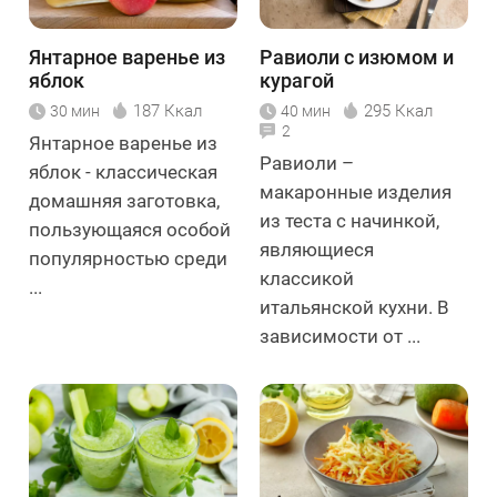
Янтарное варенье из
Равиоли с изюмом и
яблок
курагой
187 Ккал
295 Ккал
30 мин
40 мин
2
Янтарное варенье из
Равиоли –
яблок - классическая
макаронные изделия
домашняя заготовка,
из теста с начинкой,
пользующаяся особой
являющиеся
популярностью среди
классикой
...
итальянской кухни. В
зависимости от ...