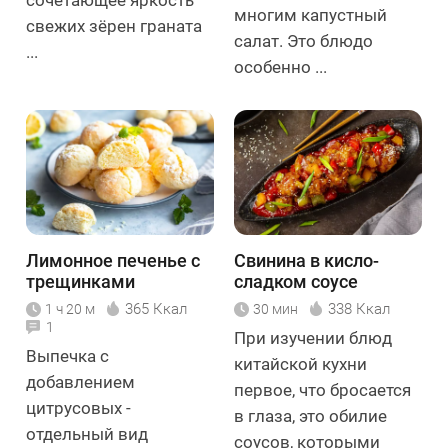
сочетающее яркость
многим капустный
свежих зёрен граната
салат. Это блюдо
...
особенно ...
Лимонное печенье с
Свинина в кисло-
трещинками
сладком соусе
365 Ккал
338 Ккал
1 ч 20 м
30 мин
1
При изучении блюд
Выпечка с
китайской кухни
добавлением
первое, что бросается
цитрусовых -
в глаза, это обилие
отдельный вид
соусов, которыми