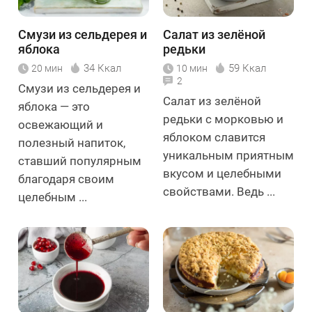
Смузи из сельдерея и
Салат из зелёной
яблока
редьки
34 Ккал
59 Ккал
20 мин
10 мин
2
Смузи из сельдерея и
Салат из зелёной
яблока — это
редьки с морковью и
освежающий и
яблоком славится
полезный напиток,
уникальным приятным
ставший популярным
вкусом и целебными
благодаря своим
свойствами. Ведь ...
целебным ...