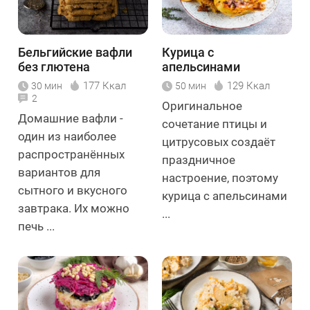
Бельгийские вафли
Курица с
без глютена
апельсинами
177 Ккал
129 Ккал
30 мин
50 мин
2
Оригинальное
Домашние вафли -
сочетание птицы и
один из наиболее
цитрусовых создаёт
распространённых
праздничное
вариантов для
настроение, поэтому
сытного и вкусного
курица с апельсинами
завтрака. Их можно
...
печь ...