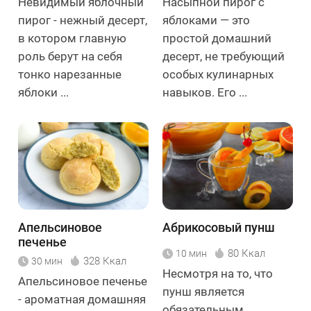
Невидимый яблочный
Насыпной пирог с
пирог - нежный десерт,
яблоками — это
в котором главную
простой домашний
роль берут на себя
десерт, не требующий
тонко нарезанные
особых кулинарных
яблоки ...
навыков. Его ...
Апельсиновое
Абрикосовый пунш
печенье
80 Ккал
10 мин
328 Ккал
30 мин
Несмотря на то, что
Апельсиновое печенье
пунш является
- ароматная домашняя
обязательным