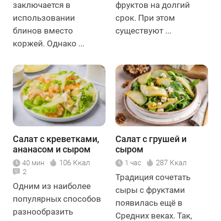
заключается в
фруктов на долгий
использовании
срок. При этом
блинов вместо
существуют ...
коржей. Однако ...
Салат с креветками,
Салат с грушей и
ананасом и сыром
сыром
106 Ккал
287 Ккал
40 мин
1 час
2
Традиция сочетать
Одним из наиболее
сыры с фруктами
популярных способов
появилась ещё в
разнообразить
Средних веках. Так,