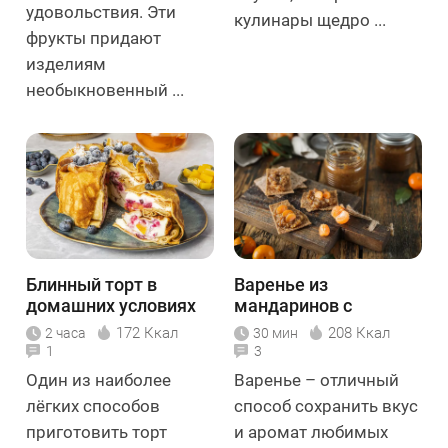
удовольствия. Эти
кулинары щедро ...
фрукты придают
изделиям
необыкновенный ...
Блинный торт в
Варенье из
домашних условиях
мандаринов с
орехами
172 Ккал
208 Ккал
2 часа
30 мин
1
3
Один из наиболее
Варенье – отличный
лёгких способов
способ сохранить вкус
приготовить торт
и аромат любимых