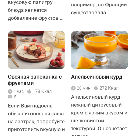
вкусовую палитру
например, во Франции
блюда является
существовала ...
добавление фруктов ...
Овсяная запеканка с
Апельсиновый курд
фруктами
272 Ккал
20 мин
178 Ккал
1 час
Апельсиновый курд -
5
нежный цитрусовый
Если Вам надоела
крем с ярким вкусом и
обычная овсяная каша
шелковистой
на завтрак, попробуйте
текстурой. Он сочетает
приготовить вкусную и