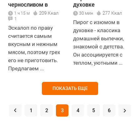
черносливом в
духовке
сливочном соусе
209 Ккал
277 Ккал
1 ч 15 м
30 мин
1
Пирог с изюмом в
Эскалоп по праву
духовке - классика
считается самым
домашней выпечки,
вкусным и нежным
знакомой с детства.
мясом, поэтому грех
Он ассоциируется с
его не приготовить.
теплом, уютными ...
Предлагаем ...
ПОКАЗАТЬ ЕЩЕ
.
1
2
3
4
5
6
.