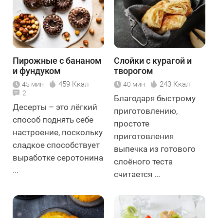
Пирожные с бананом
Слойки с курагой и
и фундуком
творогом
459 Ккал
243 Ккал
45 мин
40 мин
2
Благодаря быстрому
Десерты – это лёгкий
приготовлению,
способ поднять себе
простоте
настроение, поскольку
приготовления
сладкое способствует
выпечка из готового
выработке серотонина
слоёного теста
...
считается ...