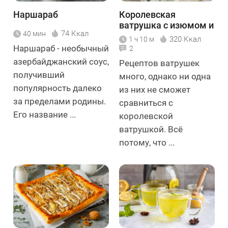
Наршараб
Королевская
ватрушка с изюмом и
74 Ккал
40 мин
курагой
320 Ккал
1 ч 10 м
Наршараб - необычный
2
азербайджанский соус,
Рецептов ватрушек
получивший
много, однако ни одна
популярность далеко
из них не сможет
за пределами родины.
сравниться с
Его название ...
королевской
ватрушкой. Всё
потому, что ...