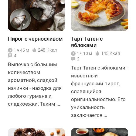
Пирог с черносливом
Тарт Татен с
яблоками
248 Ккал
1 ч 45 м
145 Ккал
1 ч 10 м
4
2
Выпечка с большим
Тарт Татен с яблоками -
количеством
известный
ароматной, сладкой
французский пирог,
начинки - находка для
славящийся
любого гурмана и
оригинальностью. Его
сладкоежки. Таким ...
уникальность
заключается ...