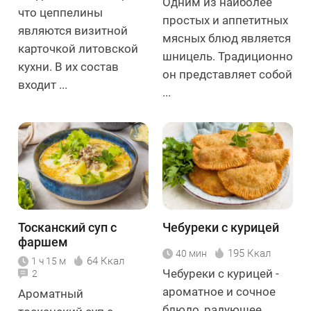
Одним из наиболее
что цеппелины
простых и аппетитных
являются визитной
мясных блюд является
карточкой литовской
шницель. Традиционно
кухни. В их состав
он представляет собой
входит ...
...
Тосканский суп с
Чебуреки с курицей
фаршем
195 Ккал
40 мин
64 Ккал
1 ч 15 м
Чебуреки с курицей -
2
ароматное и сочное
Ароматный
блюдо, радующее