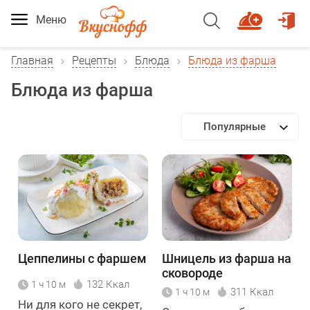
Меню
Главная
Рецепты
Блюда
Блюда из фарша
Блюда из фарша
Популярные
Цеппелины с фаршем
Шницель из фарша на
сковороде
132 Ккал
1 ч 10 м
311 Ккал
1 ч 10 м
Ни для кого не секрет,