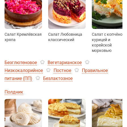
Салат Кремлёвская
Салат Любовница
Салат с копчёной
хряпа
классический
курицей и
корейской
морковью
Безглютеновое
Вегетарианское
Низкокалорийное
Постное
Правильное
питание (ПП)
Безлактозное
Полдник