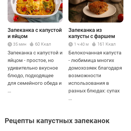
Запеканка с капустой
Запеканка из
и яйцом
капусты с фаршем
60 Ккал
161 Ккал
35 мин
1 ч 40 м
Запеканка с капустой и
Белокочанная капуста
яйцом - простое, но
- любимица многих
удивительно вкусное
домохозяек благодаря
блюдо, подходящее
возможности
для семейного обеда и
использования в
...
разных блюдах: супах
...
Рецепты капустных запеканок