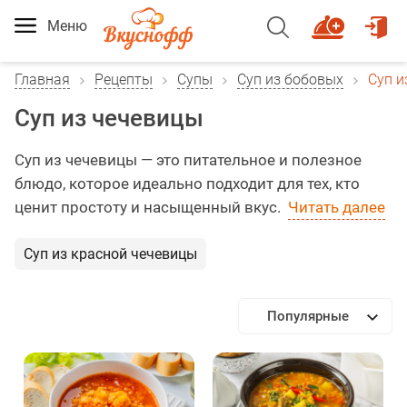
Меню
Главная
Рецепты
Супы
Суп из бобовых
Суп и
Суп из чечевицы
Суп из чечевицы — это питательное и полезное
блюдо, которое идеально подходит для тех, кто
ценит простоту и насыщенный вкус.
Читать далее
Суп из красной чечевицы
Популярные