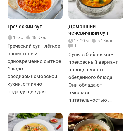
Греческий суп
Домашний
чечевичный суп
48 Ккал
1 час
57 Ккал
1 ч 20 м
Греческий суп - лёгкое,
1
ароматное и
Супы с бобовыми -
одновременно сытное
прекрасный вариант
блюдо
повседневного
средиземноморской
обеденного блюда.
кухни, отлично
Они обладают
подходящее для ...
высокой
питательностью ...