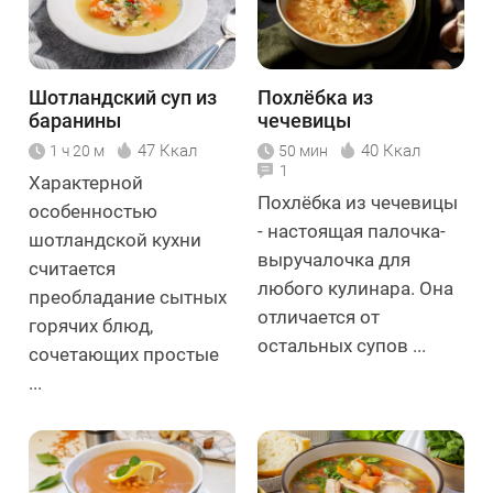
Шотландский суп из
Похлёбка из
баранины
чечевицы
47 Ккал
40 Ккал
1 ч 20 м
50 мин
1
Характерной
Похлёбка из чечевицы
особенностью
- настоящая палочка-
шотландской кухни
выручалочка для
считается
любого кулинара. Она
преобладание сытных
отличается от
горячих блюд,
остальных супов ...
сочетающих простые
...