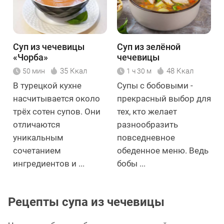
Суп из чечевицы
Суп из зелёной
«Чорба»
чечевицы
35 Ккал
48 Ккал
50 мин
1 ч 30 м
В турецкой кухне
Супы с бобовыми -
насчитывается около
прекрасный выбор для
трёх сотен супов. Они
тех, кто желает
отличаются
разнообразить
уникальным
повседневное
сочетанием
обеденное меню. Ведь
ингредиентов и ...
бобы ...
Рецепты супа из чечевицы