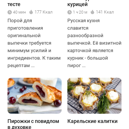
тесте
курицей
177 Ккал
141 Ккал
40 мин
1 ч 20 м
Порой для
Русская кухня
приготовления
славится
оригинальной
разнообразной
выпечки требуется
выпечкой. Её визитной
минимум усилий и
карточкой является
ингредиентов. К таким
курник - большой
рецептам ...
пирог ...
Пирожки с повидлом
Карельские калитки
в духовке