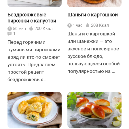
Бездрожжевые
Шаньги с картошкой
пирожки с капустой
208 Ккал
1 час
200 Ккал
50 мин
Шаньги с картошкой
1
или шанежки — это
Перед горячими
вкусное и популярное
румяными пирожками
русское блюдо,
вряд ли кто-то сможет
пользующееся особой
устоять. Предлагаем
популярностью на ...
простой рецепт
бездрожжевых ...