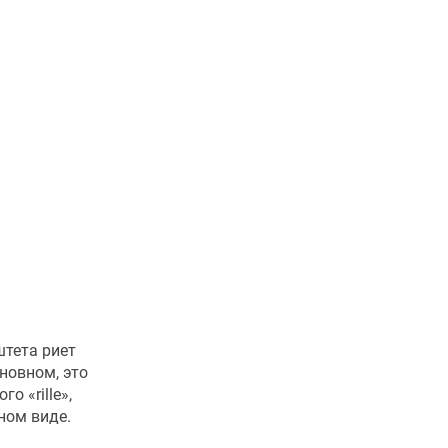
штета риет
сновном, это
о «rille»,
ном виде.