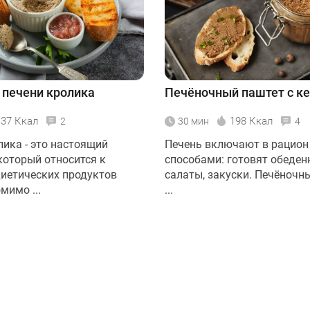
 печени кролика
Печёночный паштет с к
137 Ккал
198 Ккал
2
30 мин
4
лика - это настоящий
Печень включают в рацион
который относится к
способами: готовят обеден
диетических продуктов
салаты, закуски. Печёночн
мимо ...
...