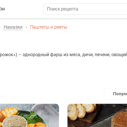
сы
Намазки
Паштеты и риеты
пирожок») – однородный фарш из мяса, дичи, печени, овощей
Попул