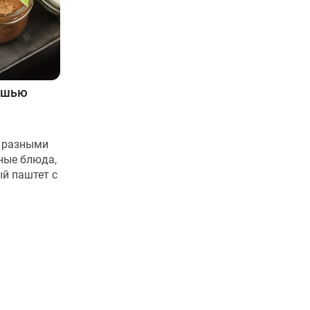
ешью
 разными
ные блюда,
ый паштет с