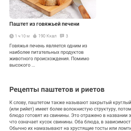
Паштет из говяжьей печени
190 Ккал
1 ч 10 м
3
Говяжья печень является одним из
наиболее питательных продуктов
животного происхождения. Помимо
высокого ...
Рецепты паштетов и риетов
К слову, паштетом также называют закрытый круглый п
(или рийет) имеет более волокнистую структуру, потом
блюдо готовят из свинины. Это отражено в названии это
что означает кусок свинины. Оба блюда, в зависимости
Обычно их намазывают на хрустящие тосты или ломти