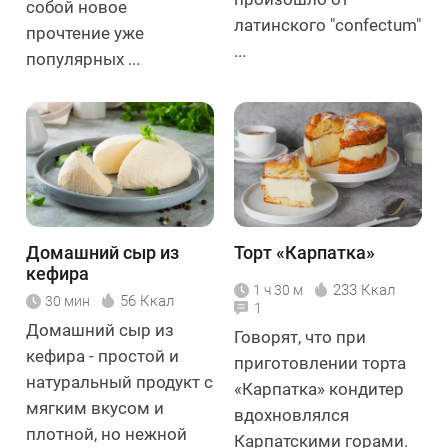
собой новое
латинского "confectum"
прочтение уже
...
популярных ...
Домашний сыр из
Торт «Карпатка»
кефира
233 Ккал
1 ч 30 м
56 Ккал
30 мин
1
Домашний сыр из
Говорят, что при
кефира - простой и
приготовлении торта
натуральный продукт с
«Карпатка» кондитер
мягким вкусом и
вдохновлялся
плотной, но нежной
Карпатскими горами.