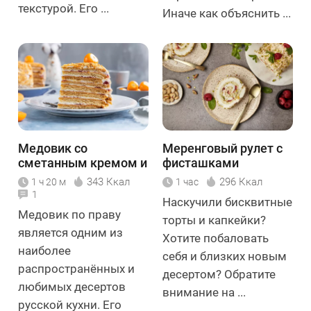
текстурой. Его ...
Иначе как объяснить ...
Медовик со
Меренговый рулет с
сметанным кремом и
фисташками
ягодами
343 Ккал
296 Ккал
1 ч 20 м
1 час
1
Наскучили бисквитные
Медовик по праву
торты и капкейки?
является одним из
Хотите побаловать
наиболее
себя и близких новым
распространённых и
десертом? Обратите
любимых десертов
внимание на ...
русской кухни. Его