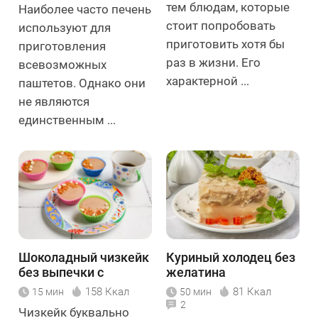
тем блюдам, которые
Наиболее часто печень
стоит попробовать
используют для
приготовить хотя бы
приготовления
раз в жизни. Его
всевозможных
характерной ...
паштетов. Однако они
не являются
единственным ...
Шоколадный чизкейк
Куриный холодец без
без выпечки с
желатина
творогом
158 Ккал
81 Ккал
15 мин
50 мин
2
Чизкейк буквально