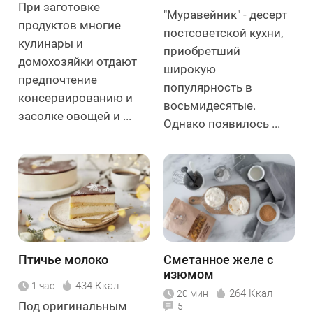
При заготовке
"Муравейник" - десерт
продуктов многие
постсоветской кухни,
кулинары и
приобретший
домохозяйки отдают
широкую
предпочтение
популярность в
консервированию и
восьмидесятые.
засолке овощей и ...
Однако появилось ...
Птичье молоко
Сметанное желе с
изюмом
434 Ккал
1 час
264 Ккал
20 мин
Под оригинальным
5