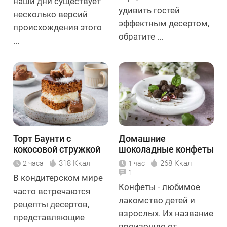
наши дни существует
удивить гостей
несколько версий
эффектным десертом,
происхождения этого
обратите ...
...
Торт Баунти с
Домашние
кокосовой стружкой
шоколадные конфеты
318 Ккал
268 Ккал
2 часа
1 час
1
В кондитерском мире
Конфеты - любимое
часто встречаются
лакомство детей и
рецепты десертов,
взрослых. Их название
представляющие
произошло от