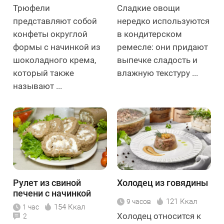
Трюфели
Сладкие овощи
представляют собой
нередко используются
конфеты округлой
в кондитерском
формы с начинкой из
ремесле: они придают
шоколадного крема,
выпечке сладость и
который также
влажную текстуру ...
называют ...
Рулет из свиной
Холодец из говядины
печени с начинкой
121 Ккал
9 часов
154 Ккал
1 час
Холодец относится к
2