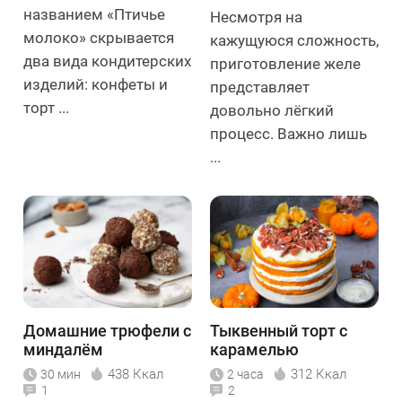
названием «Птичье
Несмотря на
молоко» скрывается
кажущуюся сложность,
два вида кондитерских
приготовление желе
изделий: конфеты и
представляет
торт ...
довольно лёгкий
процесс. Важно лишь
...
Домашние трюфели с
Тыквенный торт с
миндалём
карамелью
438 Ккал
312 Ккал
30 мин
2 часа
1
2