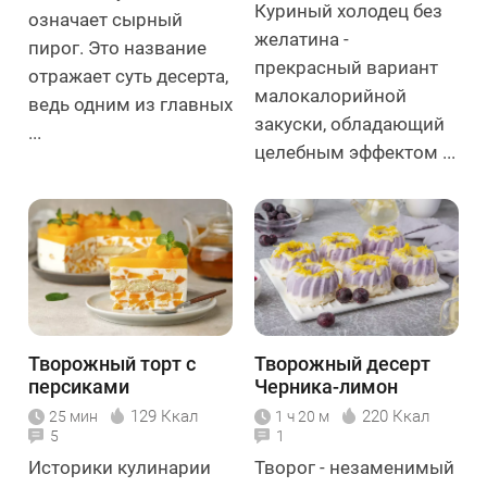
Куриный холодец без
означает сырный
желатина -
пирог. Это название
прекрасный вариант
отражает суть десерта,
малокалорийной
ведь одним из главных
закуски, обладающий
...
целебным эффектом ...
Творожный торт с
Творожный десерт
персиками
Черника-лимон
129 Ккал
220 Ккал
25 мин
1 ч 20 м
5
1
Историки кулинарии
Творог - незаменимый