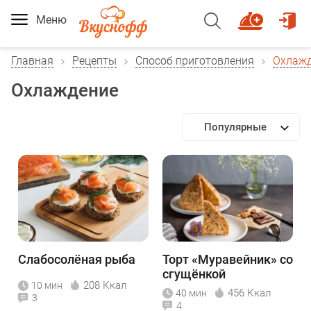
Меню
Главная
Рецепты
Способ приготовления
Охлаж
Охлаждение
Популярные
Слабосолёная рыба
Торт «Муравейник» со
сгущёнкой
208 Ккал
10 мин
456 Ккал
40 мин
3
4