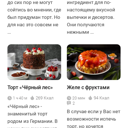
до сих пор не могут
ингредиент для по-
сойтись во мнении, где
настоящему вкусной
был придуман торт. Но
выпечки и десертов.
для нас это совсем не
Они получаются
...
нежными ...
Торт «Чёрный лес»
Желе с фруктами
269 Ккал
94 Ккал
1 ч 40 м
20 мин
2
«Чёрный лес» -
В случае если у Вас нет
знаменитый торт
возможности испечь
родом из Германии. В
торт, но хочется