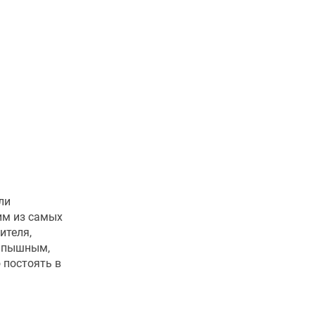
ли
им из самых
ителя,
я пышным,
 постоять в