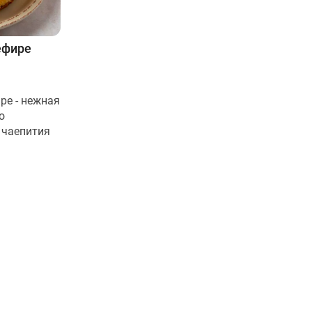
ефире
ре - нежная
о
 чаепития