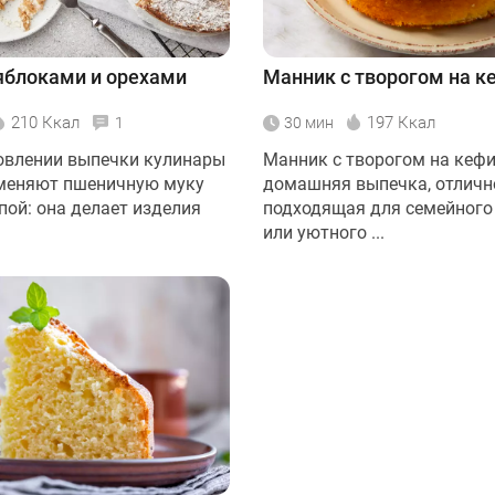
яблоками и орехами
Манник с творогом на к
210 Ккал
197 Ккал
1
30 мин
овлении выпечки кулинары
Манник с творогом на кефи
меняют пшеничную муку
домашняя выпечка, отличн
пой: она делает изделия
подходящая для семейного
или уютного ...