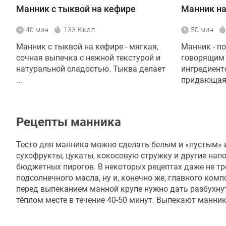
Манник с тыквой на кефире
Манник на
133 Ккал
40 мин
50 мин
Манник с тыквой на кефире - мягкая,
Манник - п
сочная выпечка с нежной текстурой и
говорящим 
натуральной сладостью. Тыква делает
ингредиент
...
придающая 
Рецепты манника
Тесто для манника можно сделать белым и «пустым» и
сухофрукты, цукаты, кокосовую стружку и другие нап
бюджетных пирогов. В некоторых рецептах даже не тре
подсолнечного масла, ну и, конечно же, главного ко
перед выпеканием манной крупе нужно дать разбухнуть
тёплом месте в течение 40-50 минут. Выпекают манни