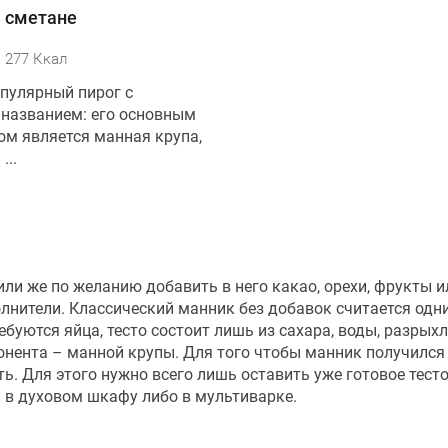
 сметане
277 Ккал
опулярный пирог с
названием: его основным
ом является манная крупа,
...
ли же по желанию добавить в него какао, орехи, фрукты и
олнители. Классический манник без добавок считается одн
буются яйца, тесто состоит лишь из сахара, воды, разрыхл
мпонента – манной крупы. Для того чтобы манник получилс
. Для этого нужно всего лишь оставить уже готовое тесто
к в духовом шкафу либо в мультиварке.