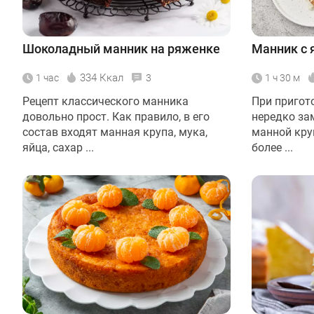
Шоколадный манник на ряженке
Манник с 
334 Ккал
1 час
3
1 ч 30 м
Рецепт классического манника
При пригот
довольно прост. Как правило, в его
нередко за
состав входят манная крупа, мука,
манной кру
яйца, сахар ...
более ...