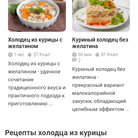
Холодец из курицы с
Куриный холодец без
желатином
желатина
57 Ккал
81 Ккал
1 час
50 мин
2
Холодец из курицы с
Куриный холодец без
желатином - удачное
желатина -
сочетание
прекрасный вариант
традиционного вкуса и
малокалорийной
практичного подхода к
закуски, обладающий
приготовлению ...
целебным эффектом ...
Рецепты холодца из курицы