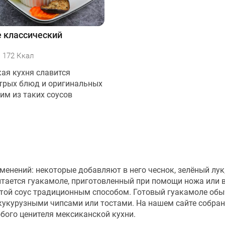
 классический
172 Ккал
ая кухня славится
трых блюд и оригинальных
им из таких соусов
менений: некоторые добавляют в него чеснок, зелёный лук
итается гуакамоле, приготовленный при помощи ножа или 
устой соус традиционным способом. Готовый гуакамоле об
 кукурузными чипсами или тостами. На нашем сайте собра
бого ценителя мексиканской кухни.