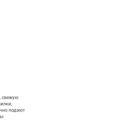
, свежую
вилки,
ычно подают
ны