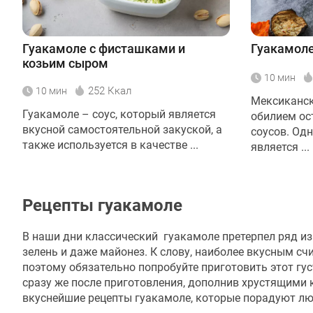
Гуакамоле с фисташками и
Гуакамоле
козьим сыром
10 мин
252 Ккал
10 мин
Мексиканск
Гуакамоле – соус, который является
обилием ос
вкусной самостоятельной закуской, а
соусов. Одн
также используется в качестве ...
является ...
Рецепты гуакамоле
В наши дни классический гуакамоле претерпел ряд из
зелень и даже майонез. К слову, наиболее вкусным сч
поэтому обязательно попробуйте приготовить этот г
сразу же после приготовления, дополнив хрустящими
вкуснейшие рецепты гуакамоле, которые порадуют лю