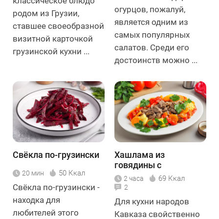
классическое блюдо
огурцов, пожалуй,
родом из Грузии,
является одним из
ставшее своеобразной
самых популярных
визитной карточкой
салатов. Среди его
грузинской кухни ...
достоинств можно ...
Свёкла по-грузински
Хашлама из
говядины с
50 Ккал
20 мин
картофелем
69 Ккал
2 часа
Свёкла по-грузински -
2
находка для
Для кухни народов
любителей этого
Кавказа свойственно