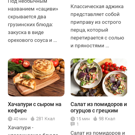
Под необычным
Классическая аджика
названием «сациви»
представляет собой
скрывается два
приправу из острого
грузинских блюда:
перца, который
закуска в виде
перетирается с солью
орехового соуса и ...
и пряностями ...
Хачапури с сыром на
Салат из помидоров и
кефире
огурцов с грецким
орехом
281 Ккал
98 Ккал
40 мин
15 мин
1
Хачапури -
Салат из помидоров и