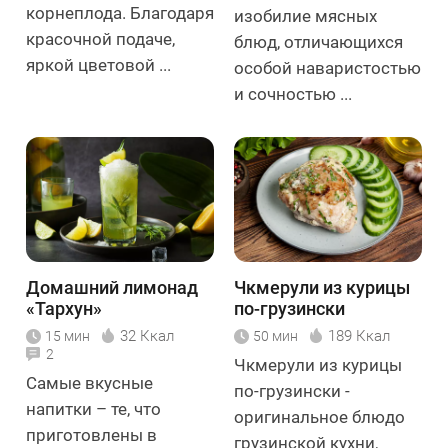
корнеплода. Благодаря
изобилие мясных
красочной подаче,
блюд, отличающихся
яркой цветовой ...
особой наваристостью
и сочностью ...
Домашний лимонад
Чкмерули из курицы
«Тархун»
по-грузински
32 Ккал
189 Ккал
15 мин
50 мин
2
Чкмерули из курицы
Самые вкусные
по-грузински -
напитки – те, что
оригинальное блюдо
приготовлены в
грузинской кухни,