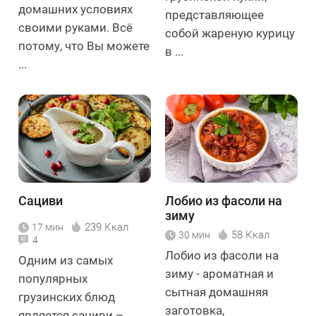
домашних условиях
представляющее
своими руками. Всё
собой жареную курицу
потому, что Вы можете
в ...
...
Сациви
Лобио из фасоли на
зиму
239 Ккал
17 мин
58 Ккал
30 мин
4
Лобио из фасоли на
Одним из самых
зиму - ароматная и
популярных
сытная домашняя
грузинских блюд
заготовка,
является сациви –