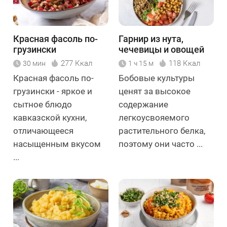
Красная фасоль по-
Гарнир из нута,
грузински
чечевицы и овощей
277 Ккал
118 Ккал
30 мин
1 ч 15 м
Красная фасоль по-
Бобовые культуры
грузински - яркое и
ценят за высокое
сытное блюдо
содержание
кавказской кухни,
легкоусвояемого
отличающееся
растительного белка,
насыщенным вкусом
поэтому они часто ...
...