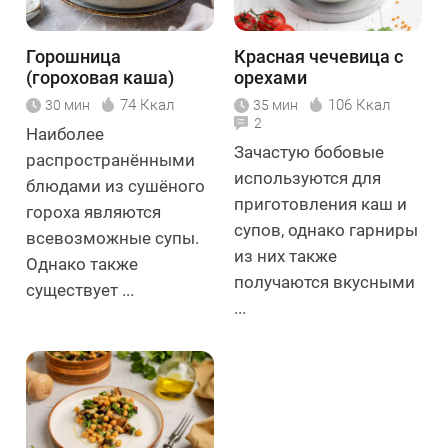
Горошница
Красная чечевица с
(гороховая каша)
орехами
74 Ккал
106 Ккал
30 мин
35 мин
2
Наиболее
Зачастую бобовые
распространёнными
используются для
блюдами из сушёного
приготовления каш и
гороха являются
супов, однако гарниры
всевозможные супы.
из них также
Однако также
получаются вкусными
существует ...
...