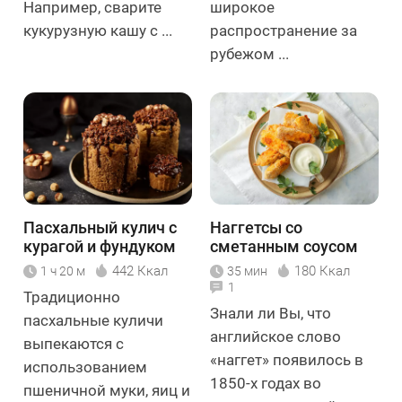
Например, сварите
широкое
кукурузную кашу с ...
распространение за
рубежом ...
Пасхальный кулич с
Наггетсы со
курагой и фундуком
сметанным соусом
442 Ккал
180 Ккал
1 ч 20 м
35 мин
1
Традиционно
Знали ли Вы, что
пасхальные куличи
английское слово
выпекаются с
«наггет» появилось в
использованием
1850-х годах во
пшеничной муки, яиц и