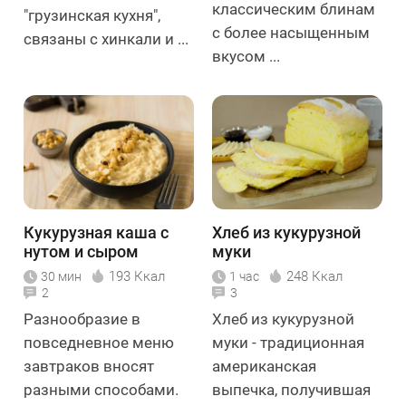
классическим блинам
"грузинская кухня",
с более насыщенным
связаны с хинкали и ...
вкусом ...
Кукурузная каша с
Хлеб из кукурузной
нутом и сыром
муки
193 Ккал
248 Ккал
30 мин
1 час
2
3
Разнообразие в
Хлеб из кукурузной
повседневное меню
муки - традиционная
завтраков вносят
американская
разными способами.
выпечка, получившая