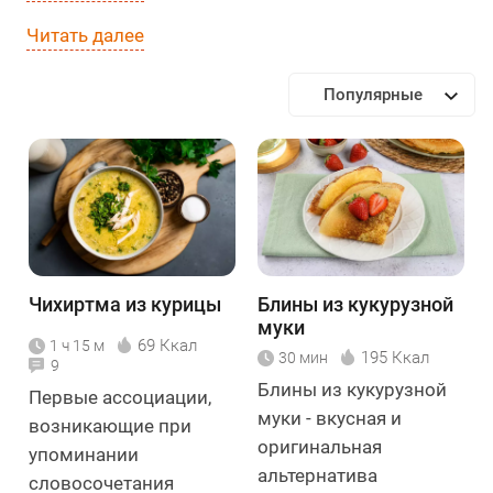
Читать далее
Популярные
Чихиртма из курицы
Блины из кукурузной
муки
69 Ккал
1 ч 15 м
195 Ккал
30 мин
9
Блины из кукурузной
Первые ассоциации,
муки - вкусная и
возникающие при
оригинальная
упоминании
альтернатива
словосочетания