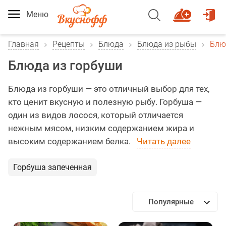
Меню
Главная
Рецепты
Блюда
Блюда из рыбы
Блю
Блюда из горбуши
Блюда из горбуши — это отличный выбор для тех,
кто ценит вкусную и полезную рыбу. Горбуша —
один из видов лосося, который отличается
нежным мясом, низким содержанием жира и
высоким содержанием белка.
Читать далее
Горбуша запеченная
Популярные