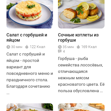
Салат с горбушей и
Сочные котлеты из
яйцом
горбуши
122 Ккал
169 Ккал
30 мин
35 мин
4
Салат с горбушей и
Горбуша - рыба
яйцом - простой
семейства лососёвых,
вариант для
отличающаяся
повседневного меню и
нежным мясом
праздничного стола.
красноватого цвета. Её
Благодаря сочетанию
польза обусловлена ...
...