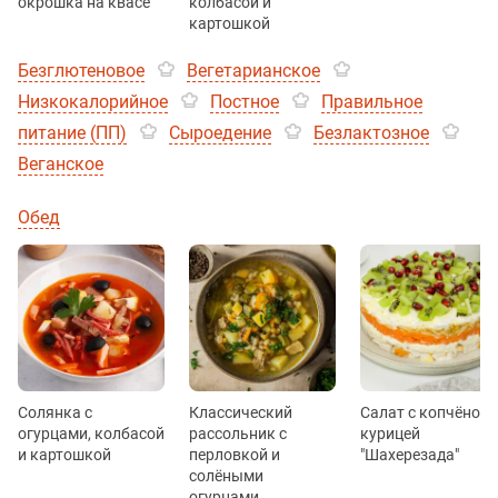
окрошка на квасе
колбасой и
картошкой
Безглютеновое
Вегетарианское
Низкокалорийное
Постное
Правильное
питание (ПП)
Сыроедение
Безлактозное
Веганское
Обед
Солянка с
Классический
Салат с копчёной
огурцами, колбасой
рассольник с
курицей
и картошкой
перловкой и
"Шахерезада"
солёными
огурцами