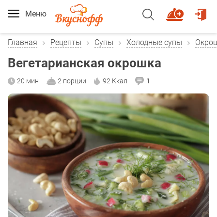
Меню
Главная
Рецепты
Супы
Холодные супы
Окро
Вегетарианская окрошка
20 мин
2 порции
92 Ккал
1