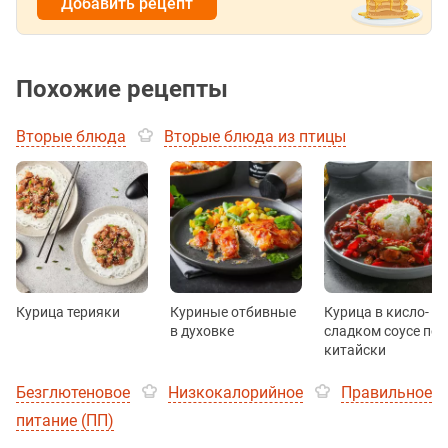
Добавить рецепт
Похожие рецепты
Вторые блюда
Вторые блюда из птицы
Курица терияки
Куриные отбивные
Курица в кисло-
в духовке
сладком соусе по-
китайски
Безглютеновое
Низкокалорийное
Правильное
питание (ПП)