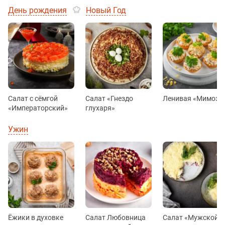
День рождения
Новый Год
Салат с сёмгой
Салат «Гнездо
Ленивая «Мимоза
«Императорский»
глухаря»
Ужин
Ёжики в духовке
Салат Любовница
Салат «Мужской