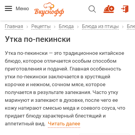
Меню
Главная
Рецепты
Блюда
Блюда из птицы
Блю
Утка по-пекински
Утка по-пекински — это традиционное китайское
блюдо, которое отличается особым способом
приготовления и подачей. Главная особенность
утки по-пекински заключается в хрустящей
корочке и нежном, сочном мясе, которое
получается в результате запекания. Часто утку
маринуют и запекают в духовке, после чего ее
кожу натирают смесью меда и соевого соуса, что
придает блюду характерный блестящий и
аппетитный вид.
Читать далее