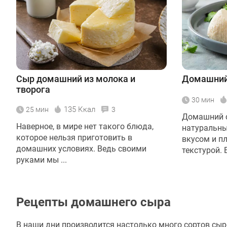
Сыр домашний из молока и
Домашний
творога
30 мин
135 Ккал
25 мин
3
Домашний с
Наверное, в мире нет такого блюда,
натуральны
которое нельзя приготовить в
вкусом и п
домашних условиях. Ведь своими
текстурой. Е
руками мы ...
Рецепты домашнего сыра
В наши дни производится настолько много сортов сыр