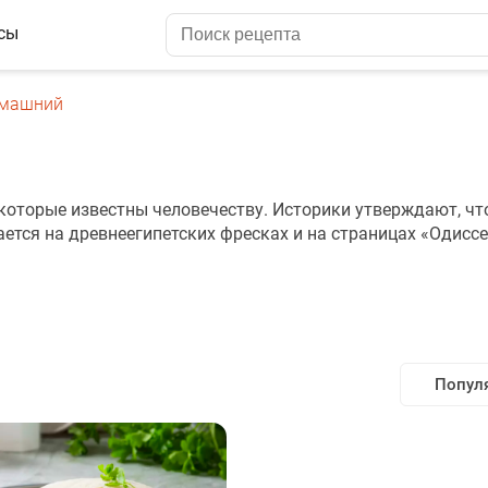
сы
омашний
 которые известны человечеству. Историки утверждают, чт
ается на древнеегипетских фресках и на страницах «Одиссе
Попул