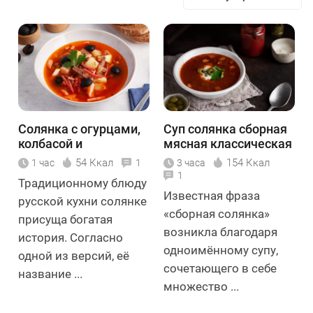
Солянка с огурцами,
Суп солянка сборная
колбасой и
мясная классическая
картошкой
54 Ккал
154 Ккал
1 час
1
3 часа
1
Традиционному блюду
Известная фраза
русской кухни солянке
«сборная солянка»
присуща богатая
возникла благодаря
история. Согласно
одноимённому супу,
одной из версий, её
сочетающего в себе
название ...
множество ...