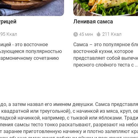
урицей
Ленивая самса
195 Ккал
211 Ккал
45 мин
ицей - это восточное
Самса – это популярное б
ьзующееся популярностью
восточной кухни, которое
гармоничному сочетанию
представляет собой выпечк
пресного слоёного теста с ..
до, а затем назвал его именем девушки. Самса представля
вадратной или треугольной), с начинкой из мяса, круп, о
 сладкой начинкой, например, с тыквой или яблоками. Трад
овления самсы тесто тонко раскатывают, разрезают на неб
т заранее приготовленную начинку и плотно залепляют кр