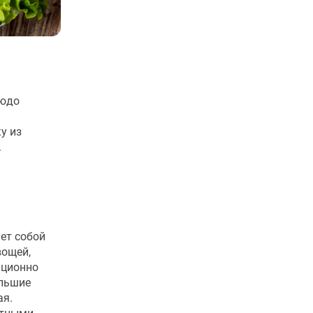
людо
у из
.
ет собой
вощей,
иционно
ольшие
ая.