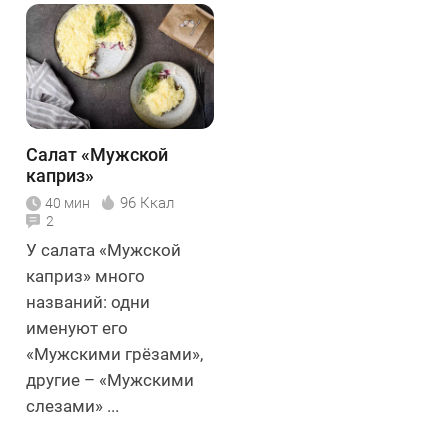
Салат «Мужской
каприз»
96 Ккал
40 мин
2
У салата «Мужской
каприз» много
названий: одни
именуют его
«Мужскими грёзами»,
другие – «Мужскими
слезами» ...