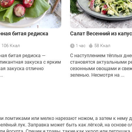
ная битая редиска
Салат Весенний из капу
106 Ккал
58 Ккал
1 час
ая битая редиска —
С наступлением тёплых дне
 пикантная закуска с ярким
становятся актуальными р
кая закуска отлично
сезонными овощами и све
..
зеленью. Несмотря на ...
ми ломтиками или мелко нарезают ножом, а затем к нему 
 зелёный лук. Заправка может быть как лёгкой, на основе 
ли йогурта. Специи и травы, такие как укроп или петрушка