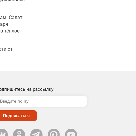
ам. Салат
даря
в тёплое
сти от
одпишитесь на рассылку
Подписаться