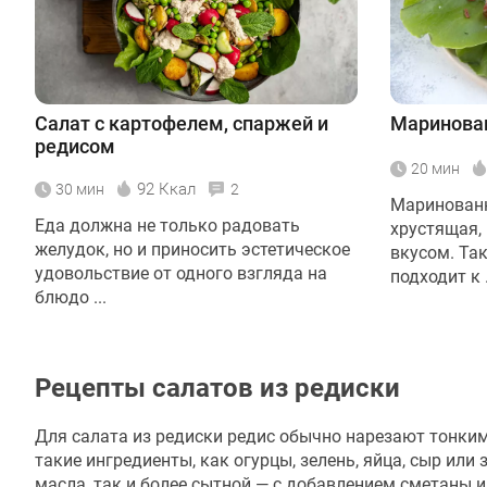
Салат с картофелем, спаржей и
Маринован
редисом
20 мин
92 Ккал
30 мин
2
Маринованн
Еда должна не только радовать
хрустящая,
желудок, но и приносить эстетическое
вкусом. Та
удовольствие от одного взгляда на
подходит к .
блюдо ...
Рецепты салатов из редиски
Для салата из редиски редис обычно нарезают тонки
такие ингредиенты, как огурцы, зелень, яйца, сыр или
масла, так и более сытной — с добавлением сметаны и