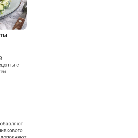
сты
й
ецепты с
жей
добавляют
оливкового
, дополняют