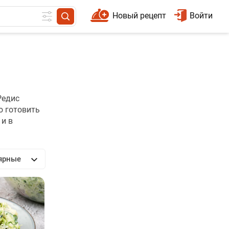
Новый рецепт
Войти
Редис
о готовить
 и в
ярные