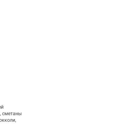
ей
а, сметаны
окколи,