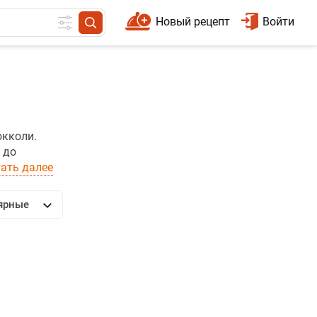
Новый рецепт
Войти
окколи.
 до
ать далее
ярные