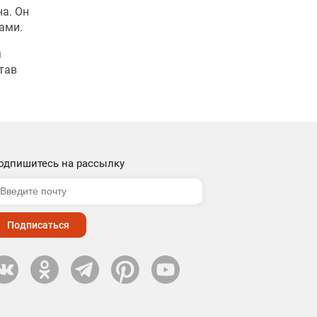
на. Он
ами.
я
тав
одпишитесь на рассылку
Подписаться