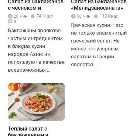
Салат из баклажанов
Салат из баклажанов
с чесноком и
«Мелидзаносалата»
помидорами
74 Ккал
113 Ккал
20 мин
50 мин
3
Греческая кухня – это
Баклажаны являются
не только знаменитый
частым ингредиентом
греческий салат. Не
в блюдах кухни
менее популярным
народов Азии: их
салатом в Греции
используют в качестве
является ...
всевозможных ...
Тёплый салат с
баклажанами и