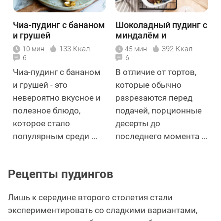
Чиа-пудинг с бананом
Шоколадный пудинг с
и грушей
миндалём и
фисташками
133 Ккал
392 Ккал
10 мин
45 мин
6
6
Чиа-пудинг с бананом
В отличие от тортов,
и грушей - это
которые обычно
невероятно вкусное и
разрезаются перед
полезное блюдо,
подачей, порционные
которое стало
десерты до
популярным среди ...
последнего момента ...
Рецепты пудингов
Лишь к середине второго столетия стали
экспериментировать со сладкими вариантами,