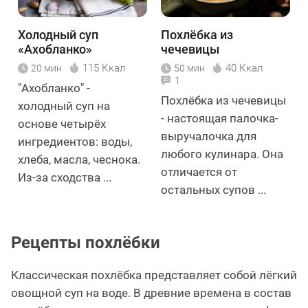
Холодный суп
Похлёбка из
«Ахобланко»
чечевицы
115 Ккал
40 Ккал
20 мин
50 мин
1
"Ахобланко" -
Похлёбка из чечевицы
холодный суп на
- настоящая палочка-
основе четырёх
выручалочка для
ингредиентов: воды,
любого кулинара. Она
хлеба, масла, чеснока.
отличается от
Из-за сходства ...
остальных супов ...
Рецепты похлёбки
Классическая похлёбка представляет собой лёгкий
овощной суп на воде. В древние времена в состав