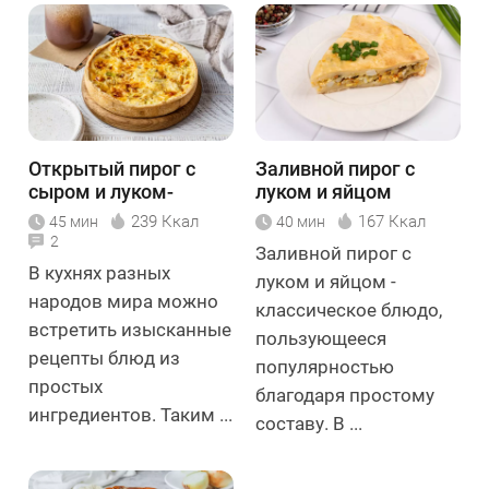
Открытый пирог с
Заливной пирог с
сыром и луком-
луком и яйцом
пореем
239 Ккал
167 Ккал
45 мин
40 мин
2
Заливной пирог с
В кухнях разных
луком и яйцом -
народов мира можно
классическое блюдо,
встретить изысканные
пользующееся
рецепты блюд из
популярностью
простых
благодаря простому
ингредиентов. Таким ...
составу. В ...