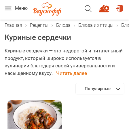
Меню
Главная
Рецепты
Блюда
Блюда из птицы
Блю
Куриные сердечки
Куриные сердечки — это недорогой и питательный
продукт, который широко используется в
кулинарии благодаря своей универсальности и
насыщенному вкусу.
Читать далее
Популярные