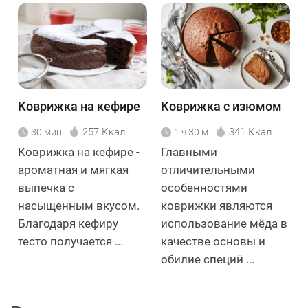
Коврижка на кефире
Коврижка с изюмом
257 Ккал
341 Ккал
30 мин
1 ч 30 м
Коврижка на кефире -
Главными
ароматная и мягкая
отличительными
выпечка с
особенностями
насыщенным вкусом.
коврижки являются
Благодаря кефиру
использование мёда в
тесто получается ...
качестве основы и
обилие специй ...