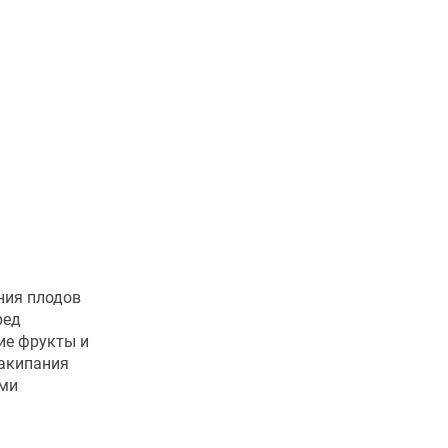
ния плодов
ред
ие фрукты и
закипания
ыми