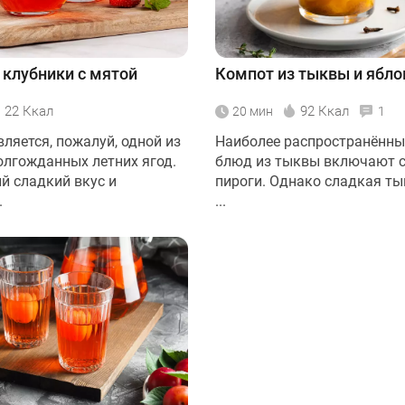
 клубники с мятой
Компот из тыквы и ябло
22 Ккал
92 Ккал
20 мин
1
ляется, пожалуй, одной из
Наиболее распространённы
олгожданных летних ягод.
блюд из тыквы включают с
й сладкий вкус и
пироги. Однако сладкая ты
.
...