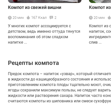
Компот из свежей вишни
Компот из
167 Ккал
20 мин
2
20 мин
У многих компот ассоциируется с
Компот из с
детством, ведь именно оттуда тянутся
напиток, с
воспоминания об этом сладком
ингредиенто
напитке ...
слив ...
Рецепты компота
Предок компота – напиток «узвар», который отличает
в жидкости до кашицеобразного состояния и использо
приготовлением компота плоды тщательно моют, очищ
ягоды сохранили максимум пользы, не следует варит
жидкости или растворения сахара. Напиток часто ко
считаются компоты из шиповника или смеси сухофрук