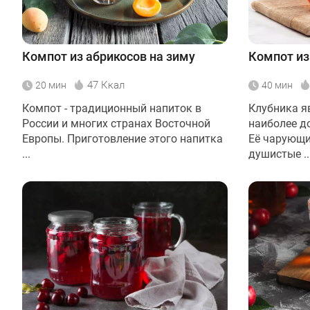
Компот из абрикосов на зиму
Компот из
47 Ккал
20 мин
40 мин
Компот - традиционный напиток в
Клубника яв
России и многих странах Восточной
наиболее д
Европы. Приготовление этого напитка
Её чарующи
...
душистые ..