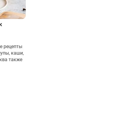
к
е рецепты
упы, каши,
ква также