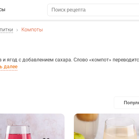
сы
питки
Компоты
в и ягод с добавлением сахара. Слово «компот» переводитс
ь далее
Попул