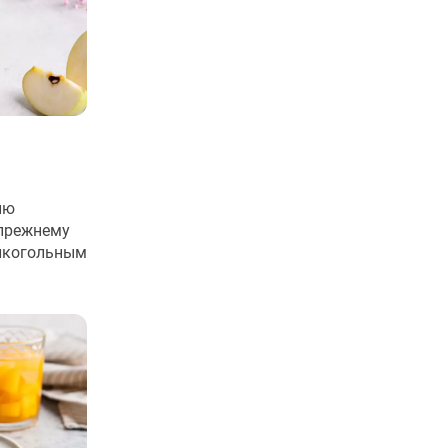
ию
-прежнему
лкогольным