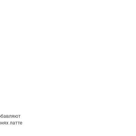
добавляют
нях латте