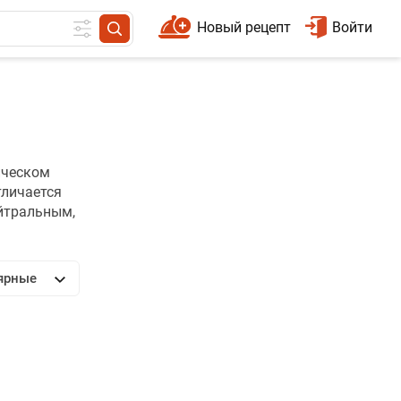
Новый рецепт
Войти
ическом
тличается
ейтральным,
ярные