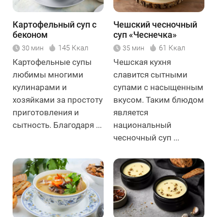
Картофельный суп с
Чешский чесночный
беконом
суп «Чеснечка»
145 Ккал
61 Ккал
30 мин
35 мин
Картофельные супы
Чешская кухня
любимы многими
славится сытными
кулинарами и
супами с насыщенным
хозяйками за простоту
вкусом. Таким блюдом
приготовления и
является
сытность. Благодаря ...
национальный
чесночный суп ...