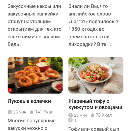
Закусочные кексы или
Знали ли Вы, что
закусочные капкейки
английское слово
станут настоящим
«наггет» появилось в
открытием для тех, кто
1850-х годах во
ещё с ними не знаком.
времена золотой
Ведь ...
лихорадки? В те ...
Луковые колечки
Жареный тофу с
кунжутом и овощами
141 Ккал
25 мин
78 Ккал
25 мин
Многие популярные
1
закуски можно с
Тофу или соевый сыр