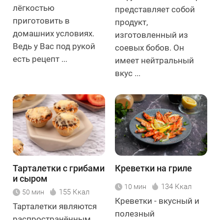
лёгкостью
представляет собой
приготовить в
продукт,
домашних условиях.
изготовленный из
Ведь у Вас под рукой
соевых бобов. Он
есть рецепт ...
имеет нейтральный
вкус ...
Тарталетки с грибами
Креветки на гриле
и сыром
134 Ккал
10 мин
155 Ккал
50 мин
Креветки - вкусный и
Тарталетки являются
полезный
распространённым