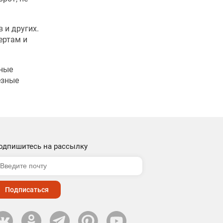
 и других.
ертам и
зные
езные
одпишитесь на рассылку
Подписаться