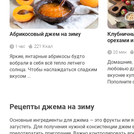
Абрикосовый джем на зиму
Клубничн
орехами и
221 Ккал
1 час
20 мин
Яркие, янтарные абрикосы будто
Домашние, 
вобрали в себя всё тепло летнего
любовью д
солнца. Чтобы наслаждаться сладким
вкуснее ку
вкусом ...
Пополните с
Рецепты джема на зиму
Основные ингредиенты для джема — это фрукты или яг
загустеть. Для получения нужной консистенции джем 
предотвратить пригорание. Важно контролировать вре