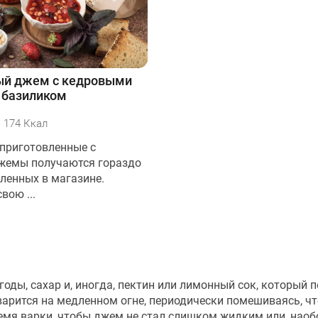
ый джем с кедровыми
 базиликом
174 Ккал
приготовленные с
жемы получаются гораздо
пленных в магазине.
вою ...
оды, сахар и, иногда, пектин или лимонный сок, который 
варится на медленном огне, периодически помешиваясь, ч
мя варки, чтобы джем не стал слишком жидким или, наобо