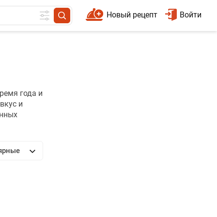
Новый рецепт
Войти
ремя года и
вкус и
онных
ярные