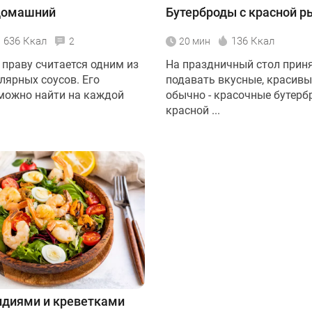
домашний
Бутерброды с красной р
636 Ккал
136 Ккал
2
20 мин
 праву считается одним из
На праздничный стол прин
лярных соусов. Его
подавать вкусные, красивы
можно найти на каждой
обычно - красочные бутерб
красной ...
идиями и креветками