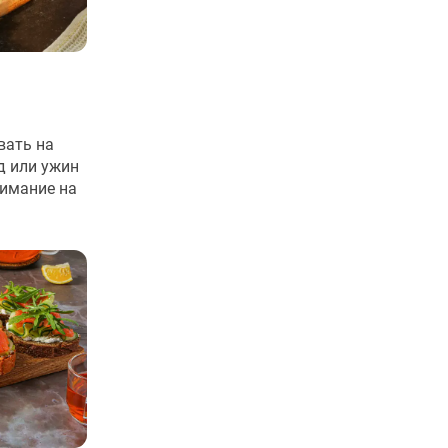
вать на
д или ужин
нимание на