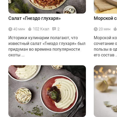
Салат «Гнездо глухаря»
Морской с
102 Ккал
40 мин
2
20 мин
Историки кулинарии полагают, что
Морской ко
известный салат «Гнездо глухаря» был
сочетание 
придуман во времена популярности
пользы в о
охоты ...
его состав ..