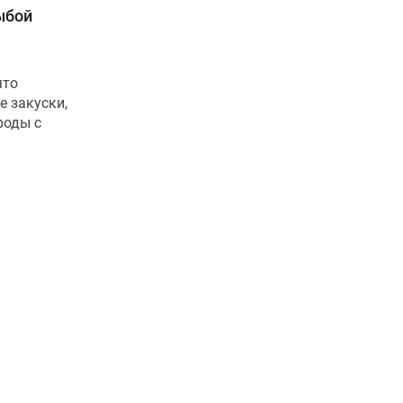
ыбой
ято
е закуски,
роды с