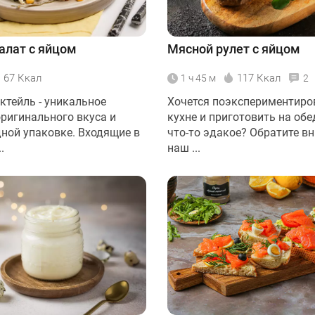
алат с яйцом
Мясной рулет с яйцом
67 Ккал
117 Ккал
1 ч 45 м
2
ктейль - уникальное
Хочется поэкспериментиро
оригинального вкуса и
кухне и приготовить на обе
дной упаковке. Входящие в
что-то эдакое? Обратите в
.
наш ...