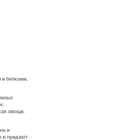
 и белками,
ожных
к.
как овощи,
на и
ю и придают