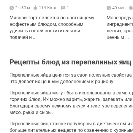
114 Ккал
2 ч 30 м
1
40 мин
Мясной торт является по-настоящему
Морепродук
эффектным блюдом, способным
ингредиент
удивить гостей восхитительной
лёгких, кра
подачей и ...
ценным ...
Рецепты блюд из перепелиных яиц
Перепелиные яйца ценятся за свои полезные свойства
что делает их ценным дополнением к рациону.
Перепелиные яйца могут быть использованы в самых р
горячих блюд. Их можно варить, жарить, запекать или
Благодаря своему нежному вкусу и текстуре перепели
мясо, рыба и сыры.
Перепелиные яйца также популярны в диетическом и з
больше питательных веществ по сравнению с куриным