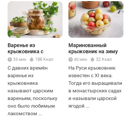
Варенье из
Маринованный
крыжовника с
крыжовник на зиму
грецким орехом
188 Ккал
32 Ккал
35 мин
40 мин
С давних времён
На Руси крыжовник
варенье из
известен с XI века.
крыжовника
Тогда его выращивали
называют царским
в монастырских садах
вареньем, поскольку
и называли царской
оно было любимым
ягодой ...
лакомством ...