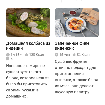
Домашняя колбаса из
Запечённое филе
индейки
индейки с
сухофруктами
180 Ккал
82 Ккал
1 ч 15 м
45 мин
6
Сушёные фрукты
Наверное, в мире не
отлично подходят для
существует такого
приготовления
блюда, которое нельзя
выпечки, а также блюд
было бы приготовить
из мяса: они делают
своими руками в
вкусовую палитру ...
домашних ...