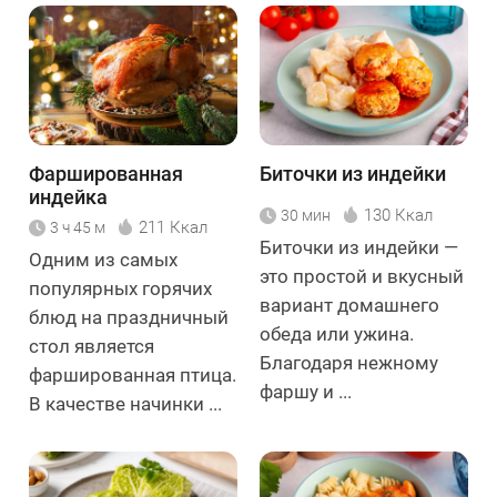
Фаршированная
Биточки из индейки
индейка
130 Ккал
30 мин
211 Ккал
3 ч 45 м
Биточки из индейки —
Одним из самых
это простой и вкусный
популярных горячих
вариант домашнего
блюд на праздничный
обеда или ужина.
стол является
Благодаря нежному
фаршированная птица.
фаршу и ...
В качестве начинки ...