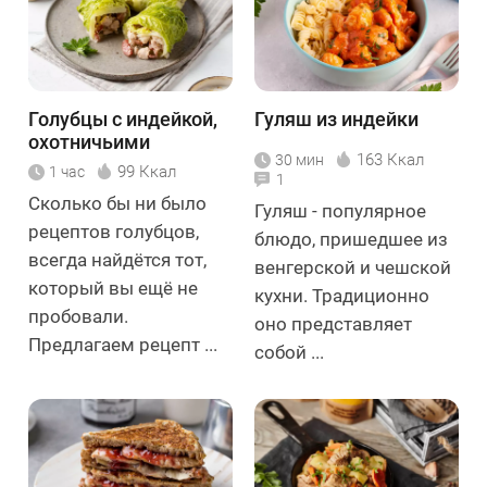
Голубцы с индейкой,
Гуляш из индейки
охотничьими
163 Ккал
30 мин
колбасками и
99 Ккал
1 час
1
миндалём
Сколько бы ни было
Гуляш - популярное
рецептов голубцов,
блюдо, пришедшее из
всегда найдётся тот,
венгерской и чешской
который вы ещё не
кухни. Традиционно
пробовали.
оно представляет
Предлагаем рецепт ...
собой ...