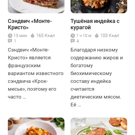
Сэндвич «Монте-
Тушёная индейка с
Кристо»
курагой
165 Ккал
103 Ккал
15 мин
1 ч 10 м
1
4
Сэндвич «Монте-
Благодаря низкому
Кристо» является
содержанию жиров и
французским
богатому
вариантом известного
биохимическому
сэндвича «Крок-
составу индейка
месье», поэтому его
считается
часто ...
диетическим мясом.
Её ...