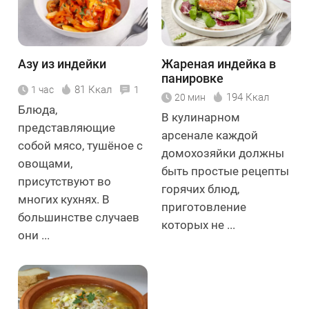
Азу из индейки
Жареная индейка в
панировке
81 Ккал
1 час
1
194 Ккал
20 мин
Блюда,
В кулинарном
представляющие
арсенале каждой
собой мясо, тушёное с
домохозяйки должны
овощами,
быть простые рецепты
присутствуют во
горячих блюд,
многих кухнях. В
приготовление
большинстве случаев
которых не ...
они ...