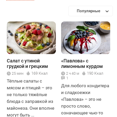
Популярные
Салат с утиной
«Павлова» с
грудкой и грецким
лимонным курдом
орехом
169 Ккал
190 Ккал
25 мин
2 ч 40 м
1
Тёплые салаты с
Для любого кондитера
мясом и птицей – это
и сладкоежки
не только тяжёлые
«Павлова» – это не
блюда с заправкой из
просто слово,
майонеза. Они вполне
означающее чью-то
могут быть ...