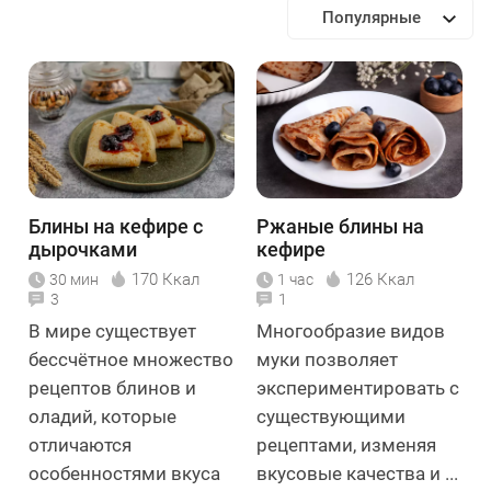
Популярные
Блины на кефире с
Ржаные блины на
дырочками
кефире
170 Ккал
126 Ккал
30 мин
1 час
3
1
В мире существует
Многообразие видов
бессчётное множество
муки позволяет
рецептов блинов и
экспериментировать с
оладий, которые
существующими
отличаются
рецептами, изменяя
особенностями вкуса
вкусовые качества и ...