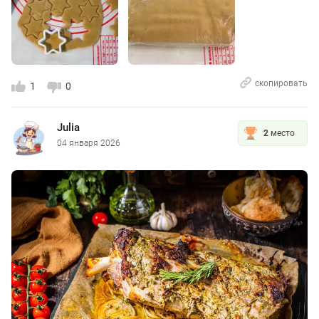
скопировать
1
0
Julia
2
место
04 января 2026