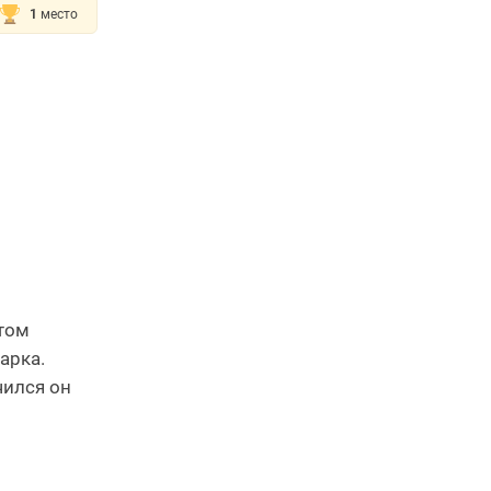
1
место
отом
арка.
чился он