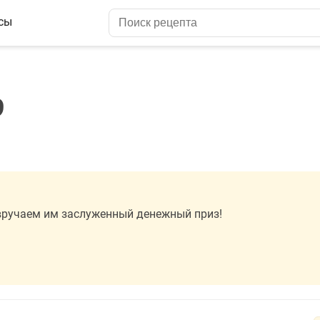
сы
9
вручаем им заслуженный денежный приз!