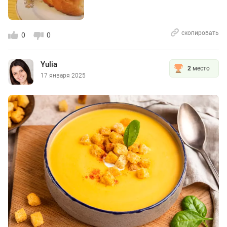
скопировать
0
0
Yulia
2
место
17 января 2025