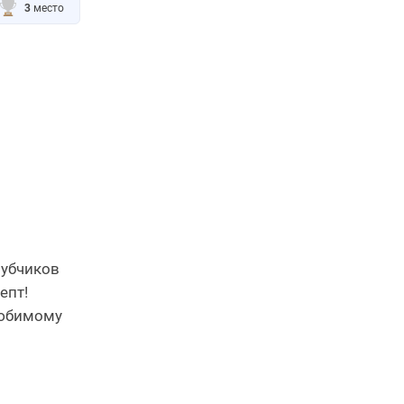
3
место
зубчиков
епт!
любимому