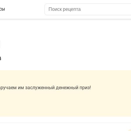
сы
1
4
вручаем им заслуженный денежный приз!