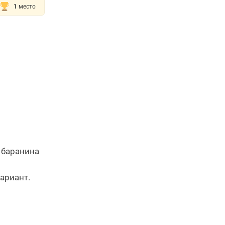
1
место
и баранина
ариант.