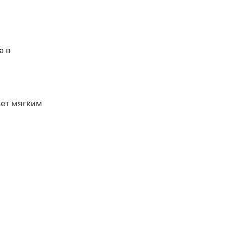
а в
нет мягким