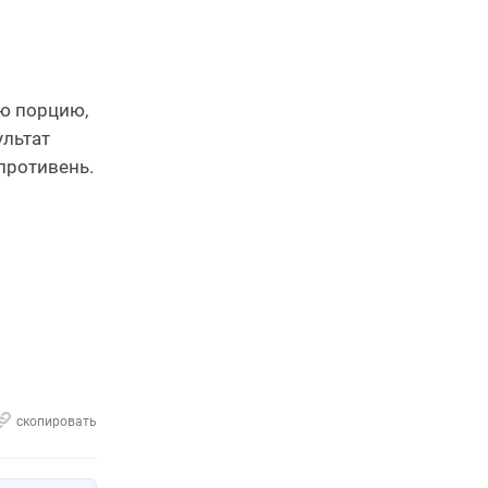
ую порцию,
ультат
противень.
скопировать